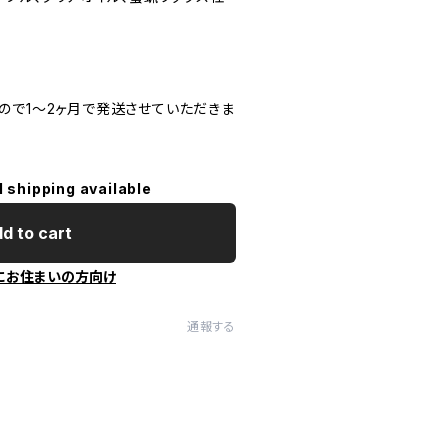
ので1〜2ヶ月で発送させていただきま
l shipping available
d to cart
にお住まいの方向け
通報する