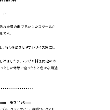
available
ツール
に訪れた蚤の市で見かけたスツールか
ルです。
くし、軽く移動させやすいサイズ感にし
し冷ましたり、レシピや料理関連の本
ょっとした休憩で座ったりと色々な用途
・・・・・・・・・・・・・・・・・・
0mm 高さ：480mm
ープル、クリアオイル、蜜蝋ワックス仕